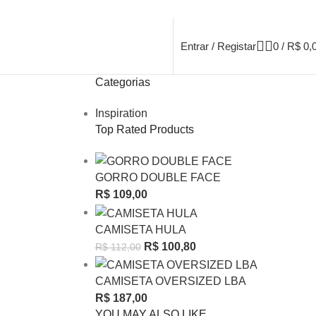
Entrar / Registar
0
/
R$
0,
Categorias
Inspiration
Top Rated Products
GORRO DOUBLE FACE
R$
109,00
CAMISETA HULA
R$
100,80
R$
112,00
CAMISETA OVERSIZED LBA
R$
187,00
YOU MAY ALSO LIKE…