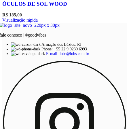
ÓCULOS DE SOL WOOD
R$
185,00
Visualização rápida
fale conosco | #goodvibes
Armação dos Búzios, RJ
Phone: +55 22 9 9239 6993
E-mail: lobs@lobs.com.br