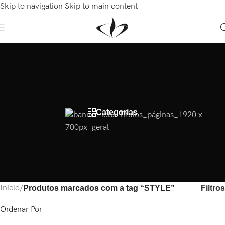
Skip to navigation
Skip to main content
Bem-Vindo(a) a Lobs Store
Categorias
Início
/
Filtros
Produtos marcados com a tag “STYLE”
Ordenar Por