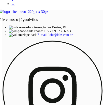
→
fale conosco | #goodvibes
Armação dos Búzios, RJ
Phone: +55 22 9 9239 6993
E-mail: lobs@lobs.com.br