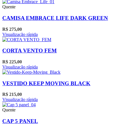
produto
tem
Quente
várias
variantes.
CAMISA EMBRACE LIFE DARK GREEN
As
opções
R$
275,00
podem
Este
Visualização rápida
ser
produto
escolhidas
tem
na
várias
CORTA VENTO FEM
página
variantes.
do
As
R$
225,00
produto
opções
Este
Visualização rápida
podem
produto
ser
tem
escolhidas
várias
VESTIDO KEEP MOVING BLACK
na
variantes.
página
As
R$
215,00
do
opções
Este
Visualização rápida
produto
podem
produto
ser
tem
Quente
escolhidas
várias
na
variantes.
CAP 5 PANEL
página
As
do