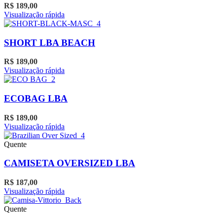
opções
R$
189,00
produto
podem
Visualização rápida
ser
escolhidas
na
SHORT LBA BEACH
página
do
R$
189,00
produto
Este
Visualização rápida
produto
tem
várias
ECOBAG LBA
variantes.
As
R$
189,00
opções
Visualização rápida
podem
ser
Quente
escolhidas
na
CAMISETA OVERSIZED LBA
página
do
R$
187,00
produto
Este
Visualização rápida
produto
tem
Quente
várias