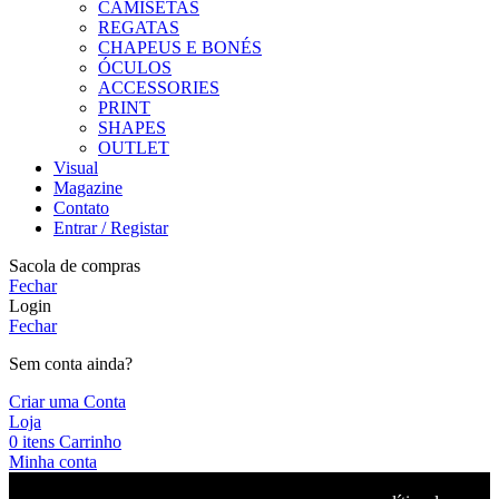
CAMISETAS
REGATAS
CHAPEUS E BONÉS
ÓCULOS
ACCESSORIES
PRINT
SHAPES
OUTLET
Visual
Magazine
Contato
Entrar / Registar
Sacola de compras
Fechar
Login
Fechar
Sem conta ainda?
Criar uma Conta
Loja
0
itens
Carrinho
Minha conta
Utilizamos cookies em nosso site para melhorar seu desempenho,