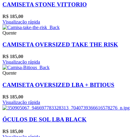
variantes.
CAMISETA STONE VITTORIO
As
opções
R$
185,00
podem
Este
Visualização rápida
ser
produto
escolhidas
tem
Quente
na
várias
página
variantes.
CAMISETA OVERSIZED TAKE THE RISK
do
As
produto
opções
R$
185,00
podem
Este
Visualização rápida
ser
produto
escolhidas
tem
Quente
na
várias
página
variantes.
CAMISETA OVERSIZED LBA + BITIOUS
do
As
produto
opções
R$
185,00
podem
Este
Visualização rápida
ser
produto
escolhidas
tem
na
várias
ÓCULOS DE SOL LBA BLACK
página
variantes.
do
As
R$
185,00
produto
opções
Visualização rápida