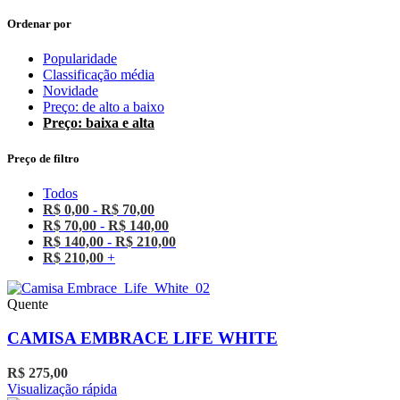
Ordenar por
Popularidade
Classificação média
Novidade
Preço: de alto a baixo
Preço: baixa e alta
Preço de filtro
Todos
R$
0,00
-
R$
70,00
R$
70,00
-
R$
140,00
R$
140,00
-
R$
210,00
R$
210,00
+
Quente
CAMISA EMBRACE LIFE WHITE
R$
275,00
Este
Visualização rápida