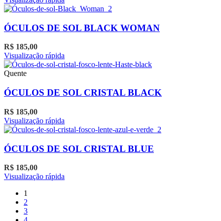
podem
ser
escolhidas
ÓCULOS DE SOL BLACK WOMAN
na
página
R$
185,00
do
Visualização rápida
produto
Quente
ÓCULOS DE SOL CRISTAL BLACK
R$
185,00
Visualização rápida
ÓCULOS DE SOL CRISTAL BLUE
R$
185,00
Visualização rápida
1
2
3
4