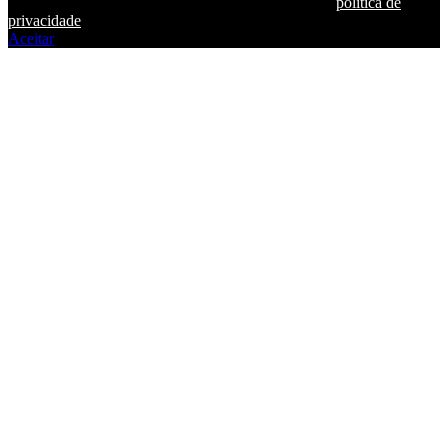
segurança e personalizar conteúdos. Acesse a nossa
política de
privacidade
Aceitar