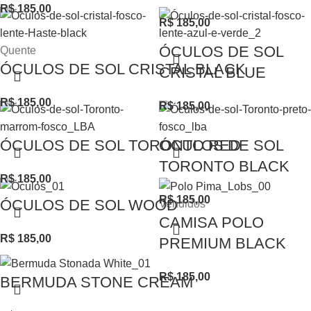
R$
185,00
R$
185,00
ÓCULOS DE SOL
Quente
ÓCULOS DE SOL CRISTAL BLACK
CRISTAL BLUE
R$
185,00
R$
185,00
ÓCULOS DE SOL TORONTO RED
ÓCULOS DE SOL
TORONTO BLACK
R$
185,00
R$
185,00
ÓCULOS DE SOL WOOD
Vendidos
CAMISA POLO
R$
185,00
PREMIUM BLACK
R$
185,00
BERMUDA STONE CREAM