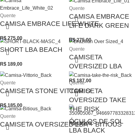
Quente
CAMISA EMBRACE
Quente
CAMISA EMBRACE LIFE WHITE
LIFE DARK GREEN
R$
275,00
R$
275,00
SHORT LBA BEACH
Quente
CAMISETA
R$
189,00
OVERSIZED LBA
R$
187,00
Quente
Quente
CAMISETA STONE VITTORIO
CAMISETA
OVERSIZED TAKE
R$
185,00
THE RISK
Quente
ÓCULOS DE SOL
CAMISETA OVERSIZED LBA + BITIOUS
R$
185,00
LBA BLACK