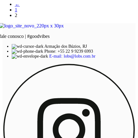
←
1
2
fale conosco | #goodvibes
Armação dos Búzios, RJ
Phone: +55 22 9 9239 6993
E-mail: lobs@lobs.com.br