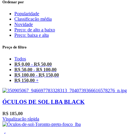
Ordenar por
Popularidade
Classificação média
Novidade
Preço: de alto a baixo
Preço: baixa e alta
Preço de filtro
Todos
R$
0,00
-
R$
50,00
R$
50,00
-
R$
100,00
R$
100,00
-
R$
150,00
R$
150,00
+
ÓCULOS DE SOL LBA BLACK
R$
185,00
Visualização rápida